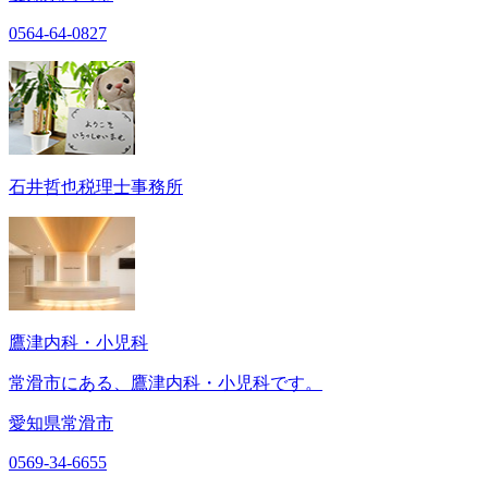
0564-64-0827
石井哲也税理士事務所
鷹津内科・小児科
常滑市にある、鷹津内科・小児科です。
愛知県常滑市
0569-34-6655