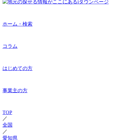
ホーム・検索
コラム
はじめての方
事業主の方
TOP
／
全国
／
愛知県