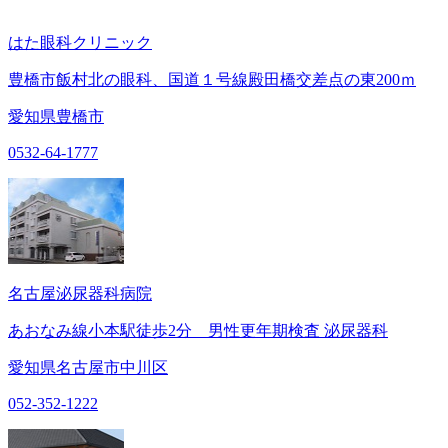
はた眼科クリニック
豊橋市飯村北の眼科、国道１号線殿田橋交差点の東200ｍ
愛知県豊橋市
0532-64-1777
名古屋泌尿器科病院
あおなみ線小本駅徒歩2分 男性更年期検査 泌尿器科
愛知県名古屋市中川区
052-352-1222