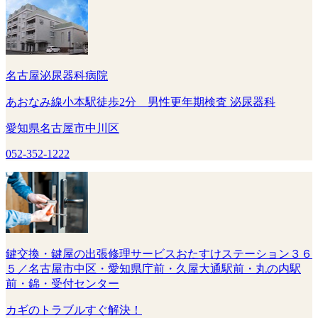
名古屋泌尿器科病院
あおなみ線小本駅徒歩2分 男性更年期検査 泌尿器科
愛知県名古屋市中川区
052-352-1222
鍵交換・鍵屋の出張修理サービスおたすけステーション３６
５／名古屋市中区・愛知県庁前・久屋大通駅前・丸の内駅
前・錦・受付センター
カギのトラブルすぐ解決！