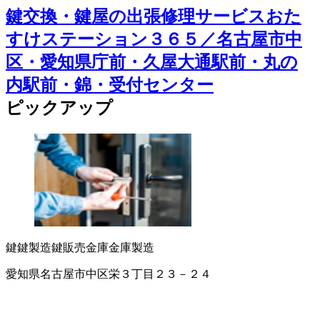
鍵交換・鍵屋の出張修理サービスおた
すけステーション３６５／名古屋市中
区・愛知県庁前・久屋大通駅前・丸の
内駅前・錦・受付センター
ピックアップ
鍵
鍵製造
鍵販売
金庫
金庫製造
愛知県名古屋市中区栄３丁目２３－２４