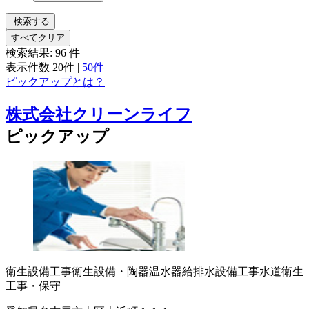
検索する
すべてクリア
検索結果:
96
件
表示件数
20件
|
50件
ピックアップとは？
株式会社クリーンライフ
ピックアップ
衛生設備工事
衛生設備・陶器
温水器
給排水設備工事
水道衛生
工事・保守