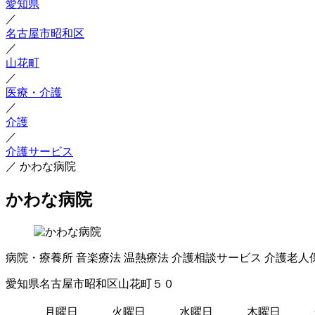
愛知県
／
名古屋市昭和区
／
山花町
／
医療・介護
／
介護
／
介護サービス
／
かわな病院
かわな病院
病院・療養所
音楽療法
温熱療法
介護相談サービス
介護老人
愛知県名古屋市昭和区山花町５０
月曜日
火曜日
水曜日
木曜日