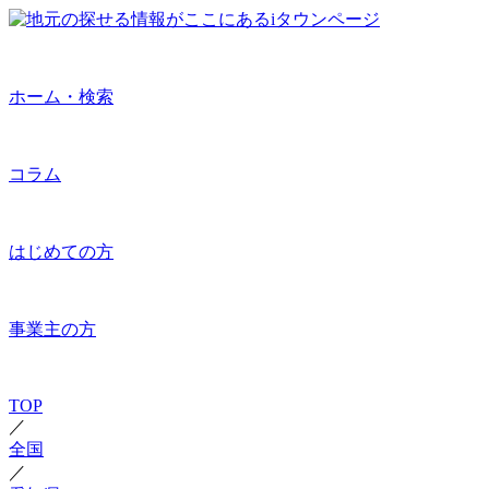
ホーム・検索
コラム
はじめての方
事業主の方
TOP
／
全国
／