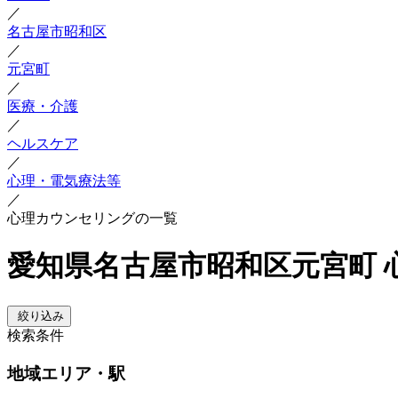
／
名古屋市昭和区
／
元宮町
／
医療・介護
／
ヘルスケア
／
心理・電気療法等
／
心理カウンセリングの一覧
愛知県名古屋市昭和区元宮町 
絞り込み
検索条件
地域
エリア・駅