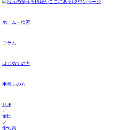
ホーム・検索
コラム
はじめての方
事業主の方
TOP
／
全国
／
愛知県