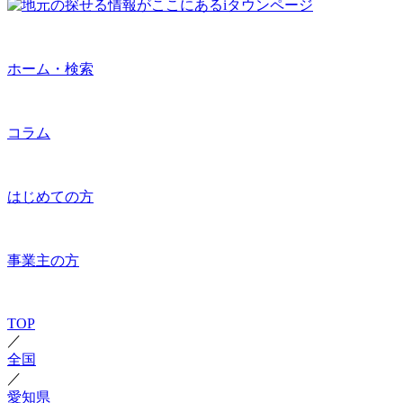
ホーム・検索
コラム
はじめての方
事業主の方
TOP
／
全国
／
愛知県