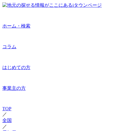
ホーム・検索
コラム
はじめての方
事業主の方
TOP
／
全国
／