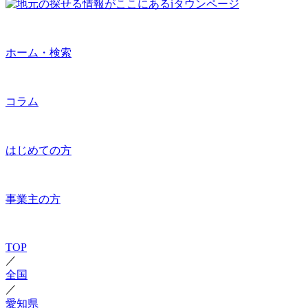
ホーム・検索
コラム
はじめての方
事業主の方
TOP
／
全国
／
愛知県