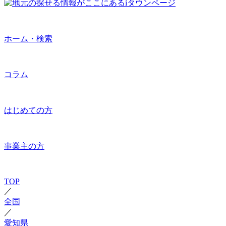
ホーム・検索
コラム
はじめての方
事業主の方
TOP
／
全国
／
愛知県