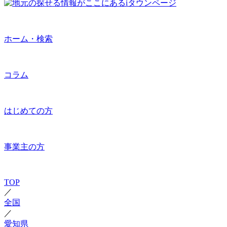
ホーム・検索
コラム
はじめての方
事業主の方
TOP
／
全国
／
愛知県