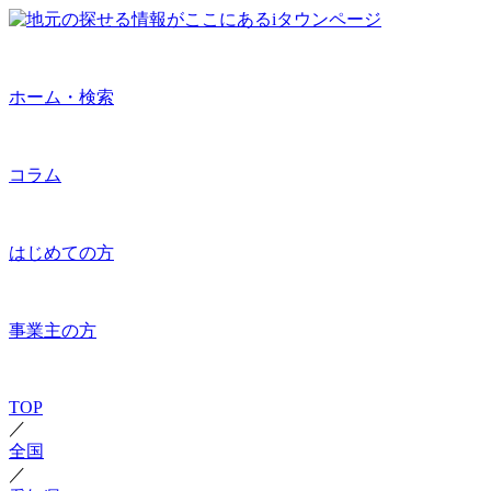
ホーム・検索
コラム
はじめての方
事業主の方
TOP
／
全国
／