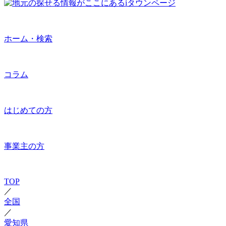
ホーム・検索
コラム
はじめての方
事業主の方
TOP
／
全国
／
愛知県