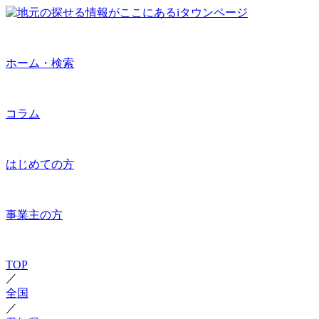
ホーム・検索
コラム
はじめての方
事業主の方
TOP
／
全国
／