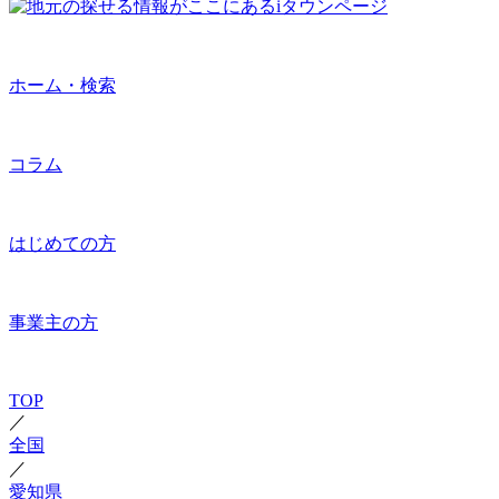
ホーム・検索
コラム
はじめての方
事業主の方
TOP
／
全国
／
愛知県