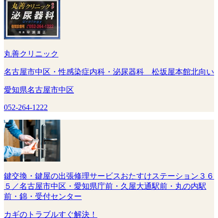
丸善クリニック
名古屋市中区・性感染症内科・泌尿器科 松坂屋本館北向い
愛知県名古屋市中区
052-264-1222
鍵交換・鍵屋の出張修理サービスおたすけステーション３６
５／名古屋市中区・愛知県庁前・久屋大通駅前・丸の内駅
前・錦・受付センター
カギのトラブルすぐ解決！