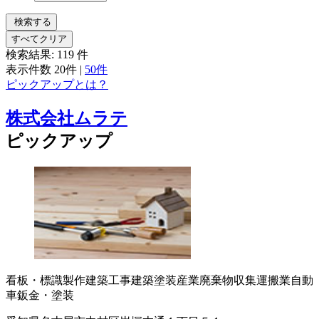
検索する
すべてクリア
検索結果:
119
件
表示件数
20件
|
50件
ピックアップとは？
株式会社ムラテ
ピックアップ
看板・標識製作
建築工事
建築塗装
産業廃棄物収集運搬業
自動
車鈑金・塗装