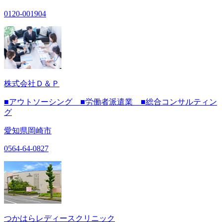
0120-001904
株式会社Ｄ＆Ｐ
■アウトソーシング ■労働者派遣業 ■総合コンサルティン
グ
愛知県岡崎市
0564-64-0827
つかはらレディースクリニック