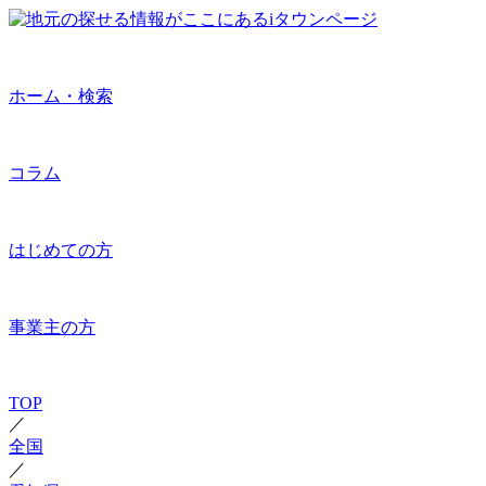
ホーム・検索
コラム
はじめての方
事業主の方
TOP
／
全国
／