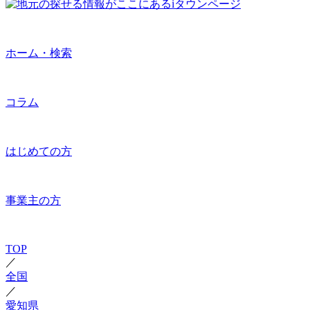
ホーム・検索
コラム
はじめての方
事業主の方
TOP
／
全国
／
愛知県