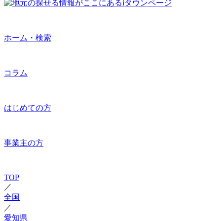
ホーム・検索
コラム
はじめての方
事業主の方
TOP
／
全国
／
愛知県