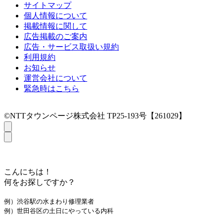
サイトマップ
個人情報について
掲載情報に関して
広告掲載のご案内
広告・サービス取扱い規約
利用規約
お知らせ
運営会社について
緊急時はこちら
©NTTタウンページ株式会社 TP25-193号【261029】
こんにちは！
何をお探しですか？
例）渋谷駅の水まわり修理業者
例）世田谷区の土日にやっている内科