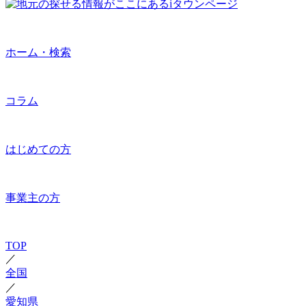
ホーム・検索
コラム
はじめての方
事業主の方
TOP
／
全国
／
愛知県