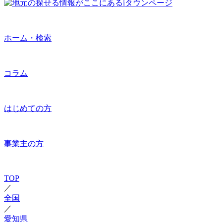
ホーム・検索
コラム
はじめての方
事業主の方
TOP
／
全国
／
愛知県