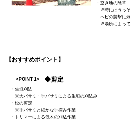
・空き地の除草
※時にはうっそ
ヘビの襲撃に気
※場所によって
【おすすめポイント】
◆剪定
<POINT 1>
・生垣刈込
※大バサミ・手バサミによる生垣の刈込み
・松の剪定
※手バサミと細かな手摘み作業
・トリマーによる低木の刈込作業