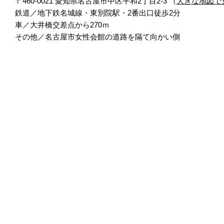
〒460-0021 愛知県名古屋市中区平和2丁目2-3 （
大きな地図で
鉄道／地下鉄名城線・東別院駅・2番出口徒歩2分
車／大井橋交差点から270ｍ
その他／名古屋市女性会館の道路を隔て向かい側