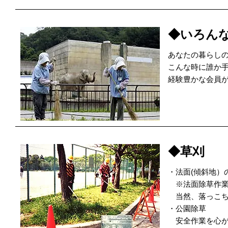
◆いろん
あなたの暮らし
こんな時に誰か
経験豊かな会員
◆草刈
・法面(傾斜地）
※法面除草作業
当然、落っこち
・公園除草
安全作業を心が