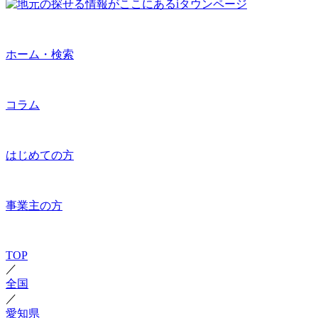
ホーム・検索
コラム
はじめての方
事業主の方
TOP
／
全国
／
愛知県