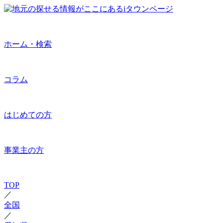
ホーム・検索
コラム
はじめての方
事業主の方
TOP
／
全国
／