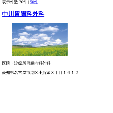
表示件数
20件
|
50件
中川胃腸科外科
医院・診療所
胃腸内科
外科
愛知県名古屋市港区小賀須３丁目１６１２