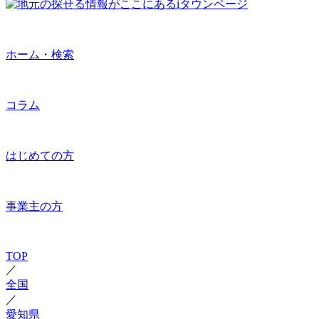
ホーム・検索
コラム
はじめての方
事業主の方
TOP
／
全国
／
愛知県