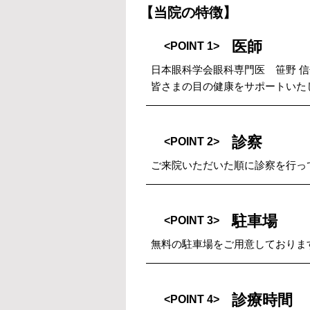
【当院の特徴】
医師
<POINT 1>
日本眼科学会眼科専門医 笹野 信
皆さまの目の健康をサポートいた
診察
<POINT 2>
ご来院いただいた順に診察を行っ
駐車場
<POINT 3>
無料の駐車場をご用意しておりま
診療時間
<POINT 4>