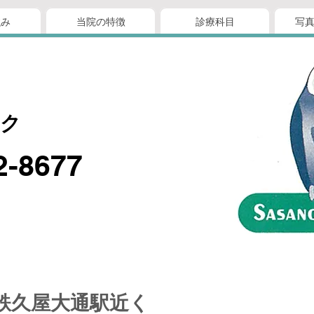
強み
当院の特徴
診療科目
写
ック
2-8677
鉄久屋大通駅近く