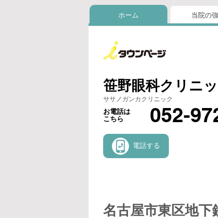
ホーム
当院の
笹野眼科クリニ
ササノガンカクリニック
052-97
お電話は
こちら
電話する
名古屋市東区地下