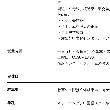
車
国道１９号線、桜通泉１東交差
その他
・ヒシタ会館3F
・ベトナム料理店の正面
・冨士中学校西
・愛知芸術文化センター、オア
営業時間
平日（月～金曜日）／09:30～20
土曜日／09:30～18:30
※お問い合わせフォームのお返
定休日
－
駐車場
教室の１階は立体駐車場、向か
業種
ｅラーニング、中国語スクール