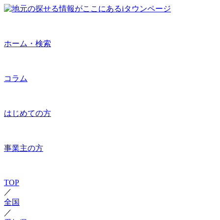
ホーム・検索
コラム
はじめての方
事業主の方
TOP
／
全国
／