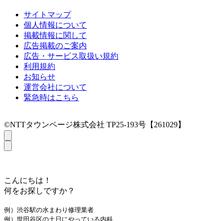
サイトマップ
個人情報について
掲載情報に関して
広告掲載のご案内
広告・サービス取扱い規約
利用規約
お知らせ
運営会社について
緊急時はこちら
©NTTタウンページ株式会社 TP25-193号【261029】
こんにちは！
何をお探しですか？
例）渋谷駅の水まわり修理業者
例）世田谷区の土日にやっている内科