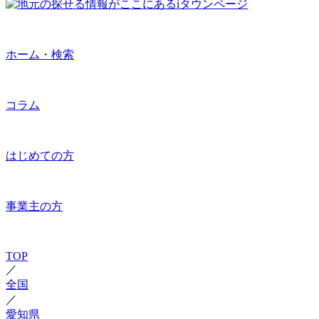
ホーム・検索
コラム
はじめての方
事業主の方
TOP
／
全国
／
愛知県