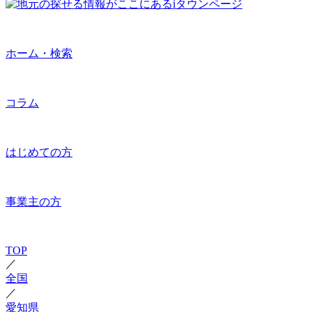
ホーム・検索
コラム
はじめての方
事業主の方
TOP
／
全国
／
愛知県