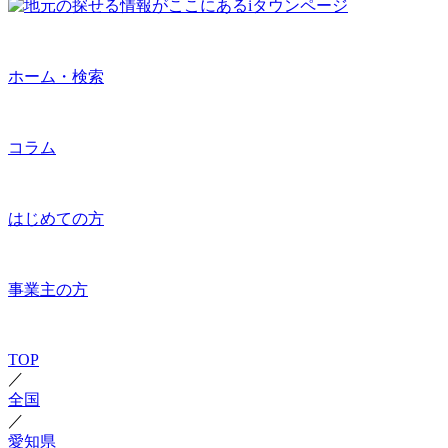
ホーム・検索
コラム
はじめての方
事業主の方
TOP
／
全国
／
愛知県