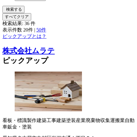
検索する
すべてクリア
検索結果:
36
件
表示件数
20件
|
50件
ピックアップとは？
株式会社ムラテ
ピックアップ
看板・標識製作
建築工事
建築塗装
産業廃棄物収集運搬業
自動
車鈑金・塗装