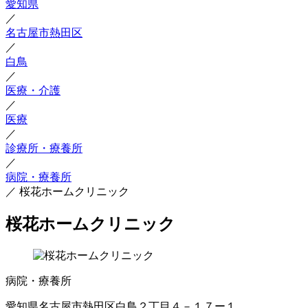
愛知県
／
名古屋市熱田区
／
白鳥
／
医療・介護
／
医療
／
診療所・療養所
／
病院・療養所
／
桜花ホームクリニック
桜花ホームクリニック
病院・療養所
愛知県名古屋市熱田区白鳥２丁目４－１７ー１