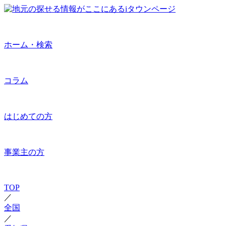
ホーム・検索
コラム
はじめての方
事業主の方
TOP
／
全国
／