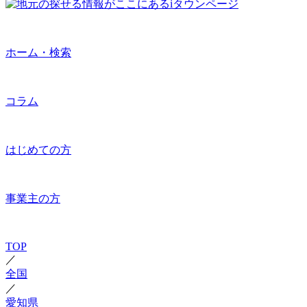
ホーム・検索
コラム
はじめての方
事業主の方
TOP
／
全国
／
愛知県