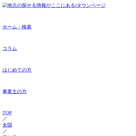
ホーム・検索
コラム
はじめての方
事業主の方
TOP
／
全国
／