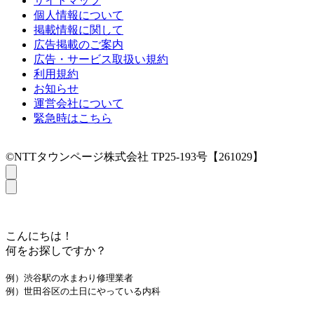
サイトマップ
個人情報について
掲載情報に関して
広告掲載のご案内
広告・サービス取扱い規約
利用規約
お知らせ
運営会社について
緊急時はこちら
©NTTタウンページ株式会社 TP25-193号【261029】
こんにちは！
何をお探しですか？
例）渋谷駅の水まわり修理業者
例）世田谷区の土日にやっている内科