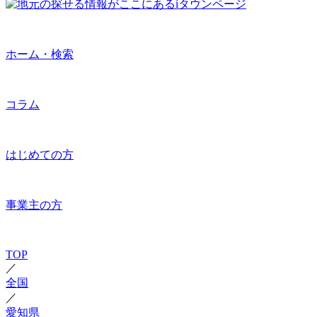
ホーム・検索
コラム
はじめての方
事業主の方
TOP
／
全国
／
愛知県