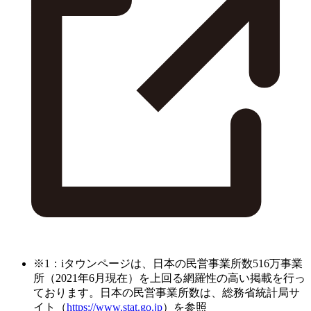
※1：iタウンページは、日本の民営事業所数516万事業
所（2021年6月現在）を上回る網羅性の高い掲載を行っ
ております。日本の民営事業所数は、総務省統計局サ
イト（
https://www.stat.go.jp
）を参照