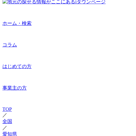
ホーム・検索
コラム
はじめての方
事業主の方
TOP
／
全国
／
愛知県