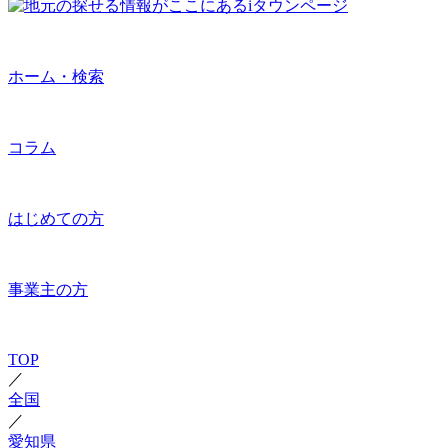
ホーム・検索
コラム
はじめての方
事業主の方
TOP
／
全国
／
愛知県