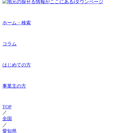
ホーム・検索
コラム
はじめての方
事業主の方
TOP
／
全国
／
愛知県