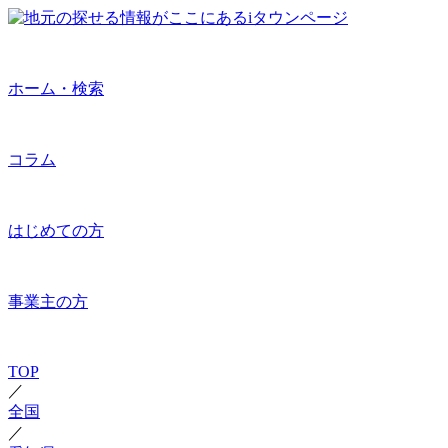
ホーム・検索
コラム
はじめての方
事業主の方
TOP
／
全国
／