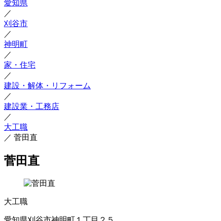
愛知県
／
刈谷市
／
神明町
／
家・住宅
／
建設・解体・リフォーム
／
建設業・工務店
／
大工職
／
菅田直
菅田直
大工職
愛知県刈谷市神明町１丁目２５