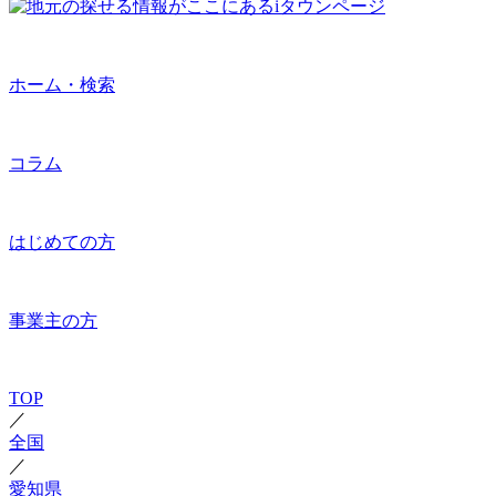
ホーム・検索
コラム
はじめての方
事業主の方
TOP
／
全国
／
愛知県