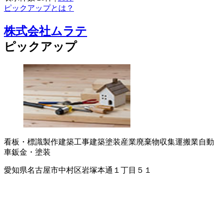
ピックアップとは？
株式会社ムラテ
ピックアップ
看板・標識製作
建築工事
建築塗装
産業廃棄物収集運搬業
自動
車鈑金・塗装
愛知県名古屋市中村区岩塚本通１丁目５１