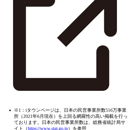
※1：iタウンページは、日本の民営事業所数516万事業
所（2021年6月現在）を上回る網羅性の高い掲載を行っ
ております。日本の民営事業所数は、総務省統計局サ
イト（
https://www.stat.go.jp
）を参照