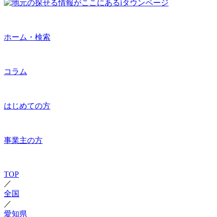
ホーム・検索
コラム
はじめての方
事業主の方
TOP
／
全国
／
愛知県