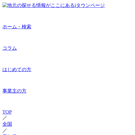
ホーム・検索
コラム
はじめての方
事業主の方
TOP
／
全国
／