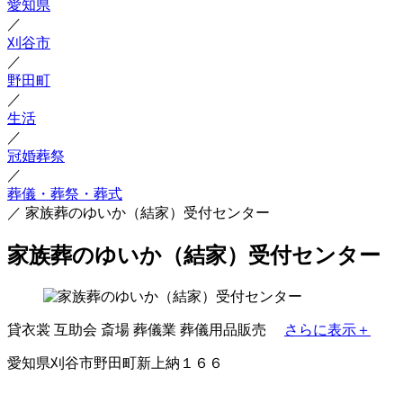
愛知県
／
刈谷市
／
野田町
／
生活
／
冠婚葬祭
／
葬儀・葬祭・葬式
／
家族葬のゆいか（結家）受付センター
家族葬のゆいか（結家）受付センター
貸衣裳
互助会
斎場
葬儀業
葬儀用品販売
さらに表示＋
愛知県刈谷市野田町新上納１６６