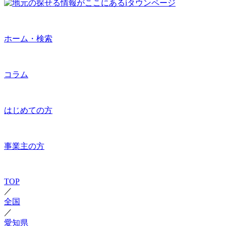
ホーム・検索
コラム
はじめての方
事業主の方
TOP
／
全国
／
愛知県