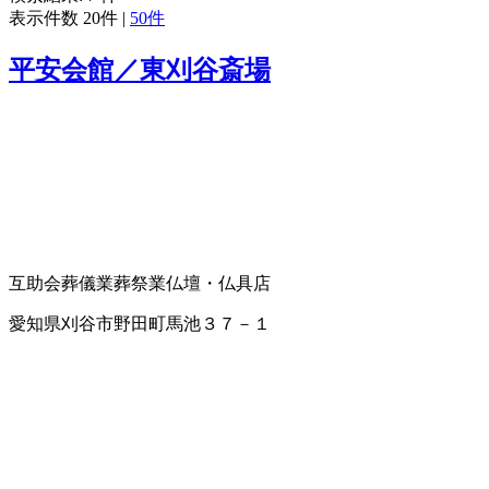
表示件数
20件
|
50件
平安会館／東刈谷斎場
互助会
葬儀業
葬祭業
仏壇・仏具店
愛知県刈谷市野田町馬池３７－１