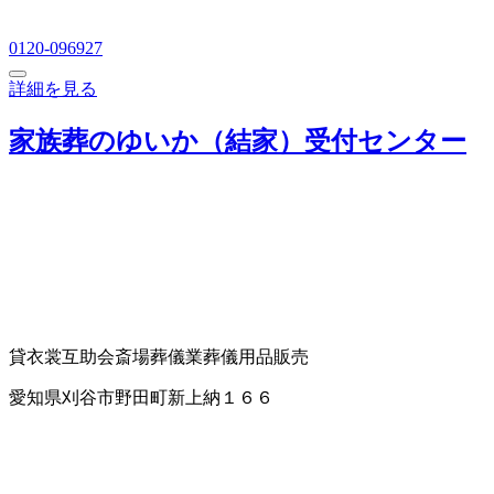
0120-096927
詳細を見る
家族葬のゆいか（結家）受付センター
貸衣裳
互助会
斎場
葬儀業
葬儀用品販売
愛知県刈谷市野田町新上納１６６