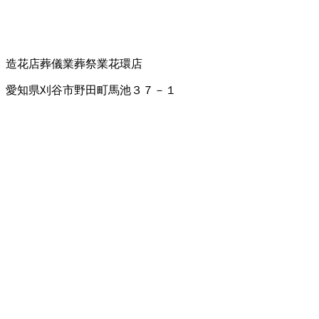
造花店
葬儀業
葬祭業
花環店
愛知県刈谷市野田町馬池３７－１