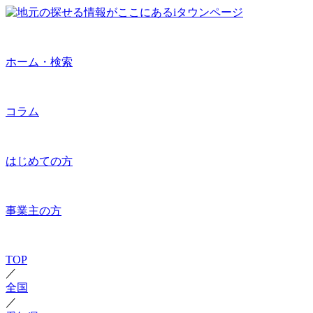
ホーム・検索
コラム
はじめての方
事業主の方
TOP
／
全国
／