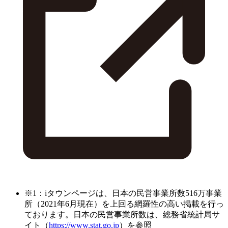
※1：iタウンページは、日本の民営事業所数516万事業
所（2021年6月現在）を上回る網羅性の高い掲載を行っ
ております。日本の民営事業所数は、総務省統計局サ
イト（
https://www.stat.go.jp
）を参照