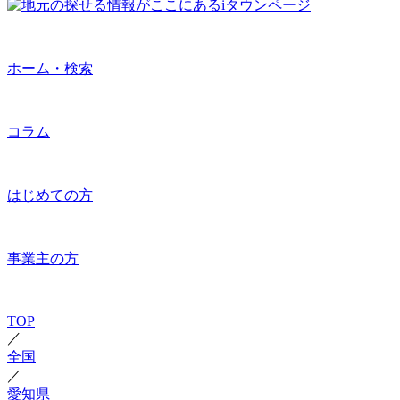
ホーム・検索
コラム
はじめての方
事業主の方
TOP
／
全国
／
愛知県