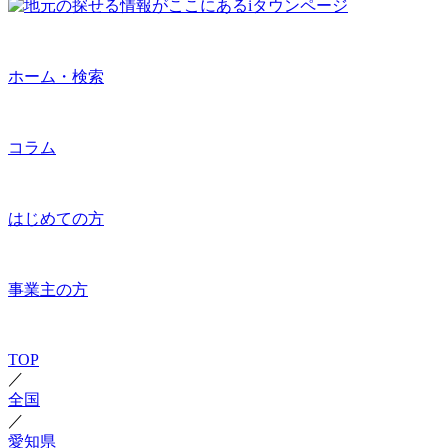
ホーム・検索
コラム
はじめての方
事業主の方
TOP
／
全国
／
愛知県