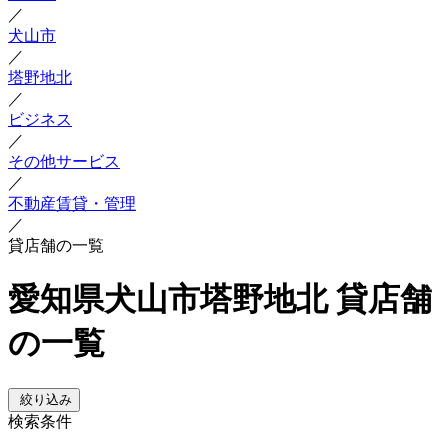
／
犬山市
／
塔野地北
／
ビジネス
／
その他サービス
／
不動産賃貸・管理
／
貸店舗の一覧
愛知県犬山市塔野地北 貸店舗
の一覧
絞り込み
検索条件