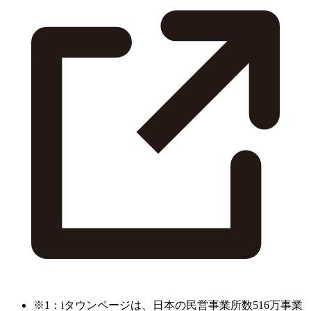
※1：iタウンページは、日本の民営事業所数516万事業