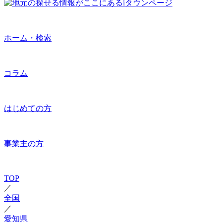
ホーム・検索
コラム
はじめての方
事業主の方
TOP
／
全国
／
愛知県