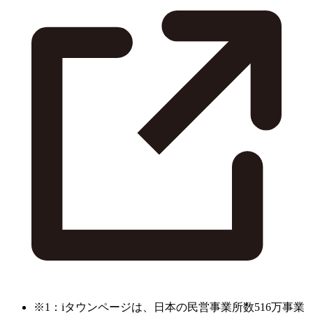
※1：iタウンページは、日本の民営事業所数516万事業