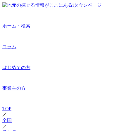
ホーム・検索
コラム
はじめての方
事業主の方
TOP
／
全国
／