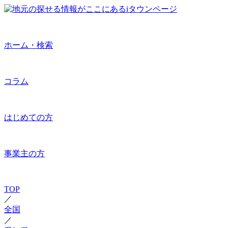
ホーム・検索
コラム
はじめての方
事業主の方
TOP
／
全国
／