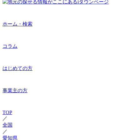
ホーム・検索
コラム
はじめての方
事業主の方
TOP
／
全国
／
愛知県