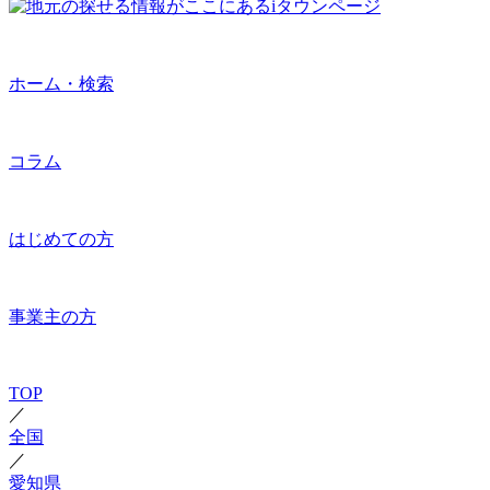
ホーム・検索
コラム
はじめての方
事業主の方
TOP
／
全国
／
愛知県