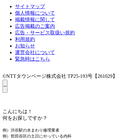
サイトマップ
個人情報について
掲載情報に関して
広告掲載のご案内
広告・サービス取扱い規約
利用規約
お知らせ
運営会社について
緊急時はこちら
©NTTタウンページ株式会社 TP25-193号【261029】
こんにちは！
何をお探しですか？
例）渋谷駅の水まわり修理業者
例）世田谷区の土日にやっている内科