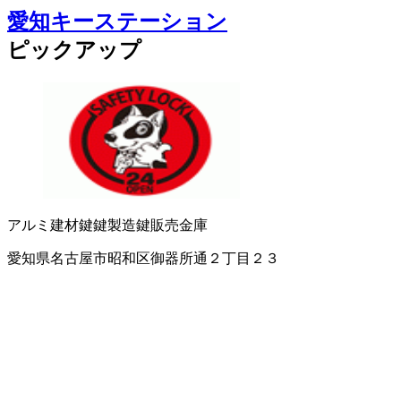
愛知キーステーション
ピックアップ
アルミ建材
鍵
鍵製造
鍵販売
金庫
愛知県名古屋市昭和区御器所通２丁目２３