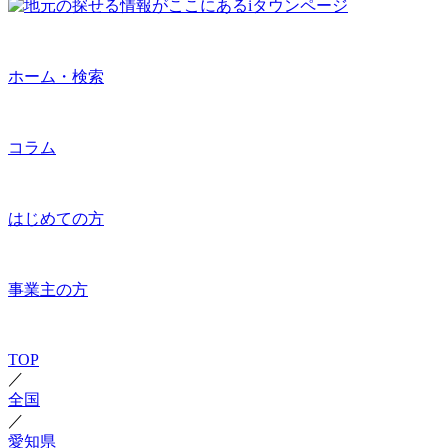
ホーム・検索
コラム
はじめての方
事業主の方
TOP
／
全国
／
愛知県