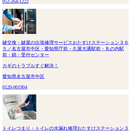
052-264-1222
鍵交換・鍵屋の出張修理サービスおたすけステーション３６
５／名古屋市中区・愛知県庁前・久屋大通駅前・丸の内駅
前・錦・受付センター
カギのトラブルすぐ解決！
愛知県名古屋市中区
0120-001904
トイレつまり・トイレの水漏れ修理おたすけステーション３